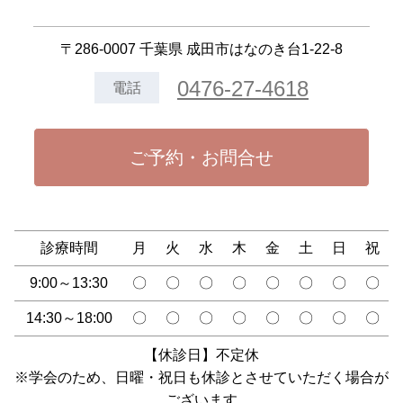
〒286-0007 千葉県 成田市はなのき台1-22-8
0476-27-4618
電話
ご予約・お問合せ
診療時間
月
火
水
木
金
土
日
祝
9:00～13:30
〇
〇
〇
〇
〇
〇
〇
〇
14:30～18:00
〇
〇
〇
〇
〇
〇
〇
〇
【休診日】不定休
※学会のため、日曜・祝日も休診とさせていただく場合が
ございます