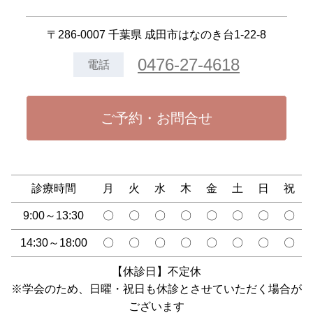
〒286-0007 千葉県 成田市はなのき台1-22-8
0476-27-4618
電話
ご予約・お問合せ
診療時間
月
火
水
木
金
土
日
祝
9:00～13:30
〇
〇
〇
〇
〇
〇
〇
〇
14:30～18:00
〇
〇
〇
〇
〇
〇
〇
〇
【休診日】不定休
※学会のため、日曜・祝日も休診とさせていただく場合が
ございます