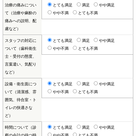
治療の痛みについ
とても満足
満足
やや満足
て（治療や麻酔の
やや不満
とても不満
痛みへの説明、配
慮など）
スタッフの対応に
とても満足
満足
やや満足
ついて（歯科衛生
やや不満
とても不満
士・受付の態度、
言葉遣い、気配り
など）
設備・衛生面につ
とても満足
満足
やや満足
いて（清潔感、雰
やや不満
とても不満
囲気、待合室・ト
イレの快適さな
ど）
時間について（診
とても満足
満足
やや満足
察の会計の待つ時
やや不満
とても不満