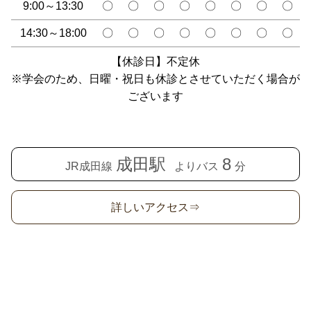
9:00～13:30
〇
〇
〇
〇
〇
〇
〇
〇
14:30～18:00
〇
〇
〇
〇
〇
〇
〇
〇
【休診日】不定休
※学会のため、日曜・祝日も休診とさせていただく場合が
ございます
成田駅
8
JR成田線
よりバス
分
詳しいアクセス⇒