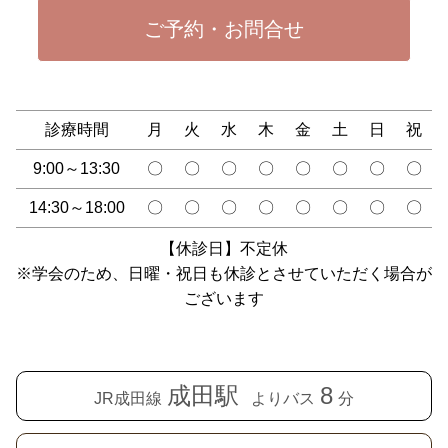
ご予約・お問合せ
診療時間
月
火
水
木
金
土
日
祝
9:00～13:30
〇
〇
〇
〇
〇
〇
〇
〇
14:30～18:00
〇
〇
〇
〇
〇
〇
〇
〇
【休診日】不定休
※学会のため、日曜・祝日も休診とさせていただく場合が
ございます
成田駅
8
JR成田線
よりバス
分