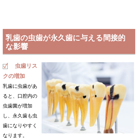
乳歯の虫歯が永久歯に与える間接的
な影響
虫歯リス
クの増加
乳歯に虫歯があ
ると、口腔内の
虫歯菌が増加
し、永久歯も虫
歯になりやすく
なります。