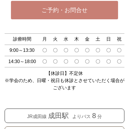
ご予約・お問合せ
診療時間
月
火
水
木
金
土
日
祝
9:00～13:30
〇
〇
〇
〇
〇
〇
〇
〇
14:30～18:00
〇
〇
〇
〇
〇
〇
〇
〇
【休診日】不定休
※学会のため、日曜・祝日も休診とさせていただく場合が
ございます
成田駅
8
JR成田線
よりバス
分